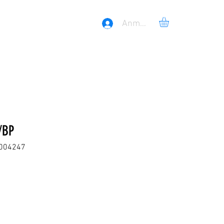
Anmelden
/BP
7004247
reis