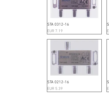
Schnellansicht
STA 0312-16
S
Preis
P
EUR 7.19
E
Schnellansicht
STA 0212-16
S
Preis
P
EUR 5.39
E