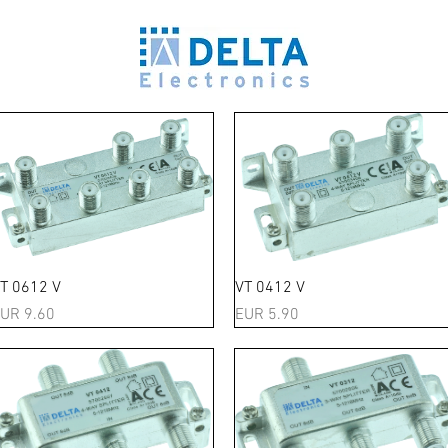
Schnellansicht
Schnellansicht
T 0612 V
VT 0412 V
reis
Preis
UR 9.60
EUR 5.90