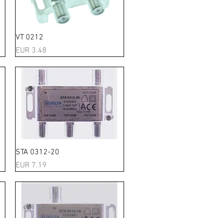
Schnellansicht
VT 0212
Preis
EUR 3.48
Schnellansicht
STA 0312-20
Preis
EUR 7.19