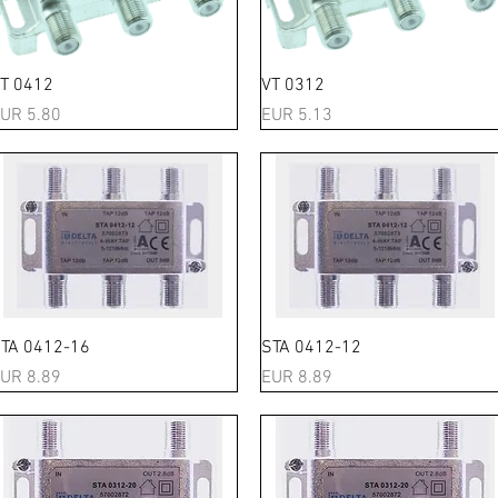
Schnellansicht
Schnellansicht
T 0412
VT 0312
reis
Preis
UR 5.80
EUR 5.13
Schnellansicht
Schnellansicht
TA 0412-16
STA 0412-12
reis
Preis
UR 8.89
EUR 8.89