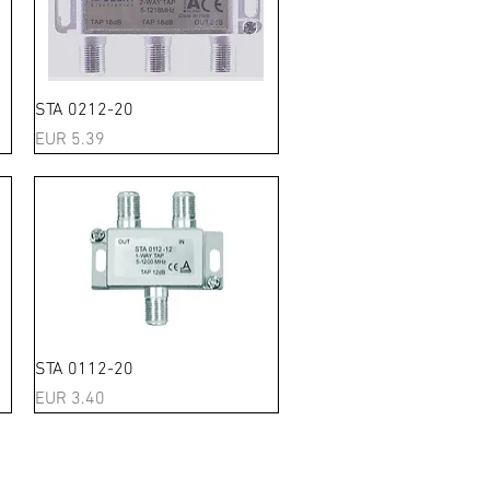
Schnellansicht
STA 0212-20
Preis
EUR 5.39
Schnellansicht
STA 0112-20
Preis
EUR 3.40