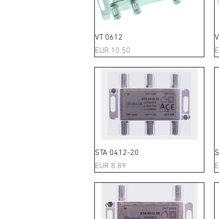
Schnellansicht
VT 0612
V
Preis
P
EUR 10.50
E
Schnellansicht
STA 0412-20
S
Preis
P
EUR 8.89
E